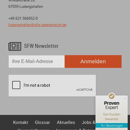
67059 Ludwigshafen
+49 621 566952-0
ludwigshafen@sfw-arbeitsrecht.de

SFW Newsletter
Kundenbewertungen und Erfahrungen zu
Anmelden
Steigelmann Fischer Weidner Nagel - Fachanwälte für ...
SEHR GUT
100%
Empfehlungen auf
ProvenExpert.com
4,86 / 5,00
76
1.196
Bewertungen auf
Bewertungen von 7
Von Kunden
ProvenExpert.com
anderen Quellen
bewertet
Kontakt
Glossar
Aktuelles
Jobs & Karriere
1k+ Bewertungen
Blick aufs ProvenExpert-Profil werfen