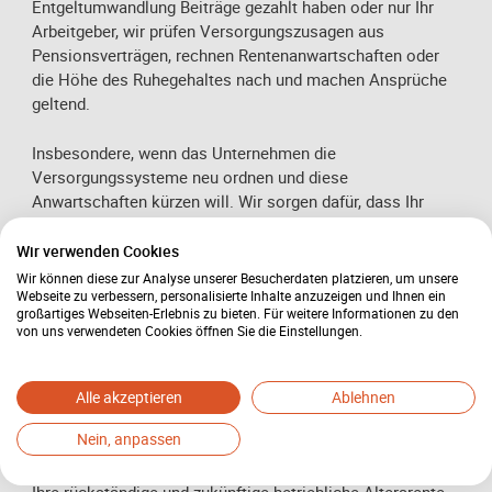
Entgeltumwandlung Beiträge gezahlt haben oder nur Ihr
Arbeitgeber, wir prüfen Versorgungszusagen aus
Pensionsverträgen, rechnen Rentenanwartschaften oder
die Höhe des Ruhegehaltes nach und machen Ansprüche
geltend.
Insbesondere, wenn das Unternehmen die
Versorgungssysteme neu ordnen und diese
Anwartschaften kürzen will. Wir sorgen dafür, dass Ihr
Besitzstand gewahrt bleibt. Häufig wird die alte
Versorgungsordnung zum Nachteil der Arbeitnehmer und
Wir verwenden Cookies
Versorgungsanwärter falsch ausgelegt. Dabei klären
Wir können diese zur Analyse unserer Besucherdaten platzieren, um unsere
Webseite zu verbessern, personalisierte Inhalte anzuzeigen und Ihnen ein
unsere Fachanwälte für Arbeitsrecht für Sie oder auch für
großartiges Webseiten-Erlebnis zu bieten. Für weitere Informationen zu den
zu beteiligende Betriebsräte auch grundsätzliche
von uns verwendeten Cookies öffnen Sie die Einstellungen.
Rechtsfragen bis hin zum Bundesarbeitsgericht.
Für den Fall einer Insolvenz des Unternehmens ist ein
Alle akzeptieren
Ablehnen
Ausfall der Betriebsrente vom Arbeitgeber in der Regel
Nein, anpassen
beim Pensions-Sicherungs-Verein (PSV-AG) zu versichern.
Nach einer Insolvenzeröffnung fordern wir die PSV-AG auf,