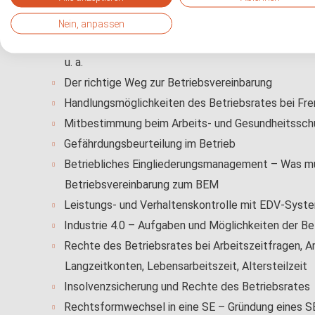
Sicherung und Durchsetzung der Rechte des Betr
Mitbestimmung des Betriebsrates bei Betriebsände
Nein, anpassen
Die Rechte des Betriebsrates bei personellen Ein
u. a.
Der richtige Weg zur Betriebsvereinbarung
Handlungsmöglichkeiten des Betriebsrates bei Fr
Mitbestimmung beim Arbeits- und Gesundheitssch
Gefährdungsbeurteilung im Betrieb
Betriebliches Eingliederungsmanagement – Was mus
Betriebsvereinbarung zum BEM
Leistungs- und Verhaltenskontrolle mit EDV-Syst
Industrie 4.0 – Aufgaben und Möglichkeiten der Be
Rechte des Betriebsrates bei Arbeitszeitfragen, Arbe
Langzeitkonten, Lebensarbeitszeit, Altersteilzeit
Insolvenzsicherung und Rechte des Betriebsrates
Rechtsformwechsel in eine SE – Gründung eines S