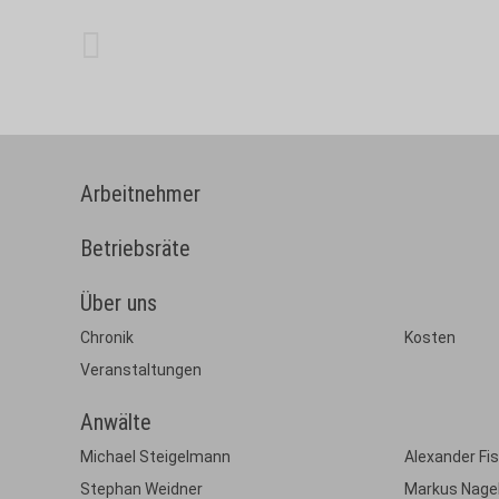
RA - Fachanwalt für Arbeits-, Bau- und
Architektenrecht
Tel-Nr. 06341 68114 - 33
Arbeitnehmer
Betriebsräte
Über uns
Chronik
Kosten
Veranstaltungen
Anwälte
Michael Steigelmann
Alexander Fi
Stephan Weidner
Markus Nage