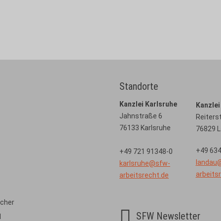
RA - Fachanwalt für Arbeitsrecht
Tel-Nr. 06341 68114 - 43
Standorte
Kanzlei Karlsruhe
Kanzlei
Jahnstraße 6
Reiters
76133 Karlsruhe
76829 
+49 634
+49 721 91348-0
landau
karlsruhe@sfw-
arbeits
arbeitsrecht.de
scher

SFW Newsletter
l