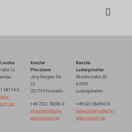
RA - Fachanwalt für Arbeitsrecht
Tel-Nr. 0721 91348 - 22
 Landau
Kanzlei
Kanzlei
traße 1c
Pforzheim
Ludwigshafen
Landau
Jörg-Ratgeb-Str.
Wredestraße 20
23
67059
1 68114-0
75173 Pforzheim
Ludwigshafen
Kundenbewertungen und Erfahrungen zu
@sfw-
Steigelmann Fischer Weidner Nagel - Fachanwälte für ...
recht.de
+49 7231 78206-0
+49 621 566952-0
pforzheim@sfw-
ludwigshafen@sfw-
100%
SEHR GUT
arbeitsrecht.de
arbeitsrecht.de
Empfehlungen auf
ProvenExpert.com
4,86 / 5,00