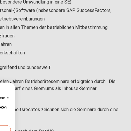
sbesondere Umwandlung in eine SE)
Personal-)Software (insbesondere SAP SuccessFactors,
etriebsvereinbarungen
gen in allen Themen der betrieblichen Mitbestimmung
zfragen
fahren
werkschaften
rgreifend und bundesweit.
ielen Jahren Betriebsräteseminare erfolgreich durch. Die
gen Bedarf eines Gremiums als Inhouse-Seminar
erden.
bseite
deten
iven Arbeitsrechtes zeichnen sich die Seminare durch eine