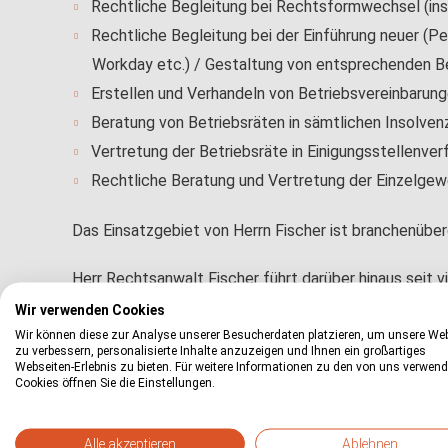
Rechtliche Begleitung bei Rechtsformwechsel (in
Rechtliche Begleitung bei der Einführung neuer (
Workday etc.) / Gestaltung von entsprechenden B
Erstellen und Verhandeln von Betriebsvereinbarun
Beratung von Betriebsräten in sämtlichen Insolven
Vertretung der Betriebsräte in Einigungsstellenver
Rechtliche Beratung und Vertretung der Einzelge
Das Einsatzgebiet von Herrn Fischer ist branchenübe
Herr Rechtsanwalt Fischer führt darüber hinaus seit v
Seminare können hierbei auch gerne nach dem jeweili
Wir verwenden Cookies
maßgeschneidert auf die Bedürfnisse durchgeführt w
Wir können diese zur Analyse unserer Besucherdaten platzieren, um unsere We
zu verbessern, personalisierte Inhalte anzuzeigen und Ihnen ein großartiges
Webseiten-Erlebnis zu bieten. Für weitere Informationen zu den von uns verwen
Aufgrund der großen Erfahrung im Bereich des kollekt
Cookies öffnen Sie die Einstellungen.
hohe Praxisorientierung aus. Themen sind hierbei u.a.:
Alle akzeptieren
Ablehnen