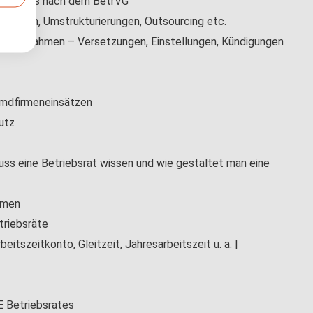
iebsrates nach dem BetrVG
rungen, Umstrukturierungen, Outsourcing etc.
zelmaßnahmen – Versetzungen, Einstellungen, Kündigungen
emdfirmeneinsätzen
utz
s eine Betriebsrat wissen und wie gestaltet man eine
emen
triebsräte
itszeitkonto, Gleitzeit, Jahresarbeitszeit u. a. |
E Betriebsrates