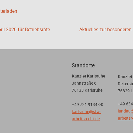
nterladen
il 2020 für Betriebsräte
Aktuelles zur besonderen 
Standorte
Kanzlei Karlsruhe
Kanzlei
Jahnstraße 6
Reiterst
76133 Karlsruhe
76829 
+49 634
+49 721 91348-0
landau
karlsruhe@sfw-
arbeitsr
arbeitsrecht.de