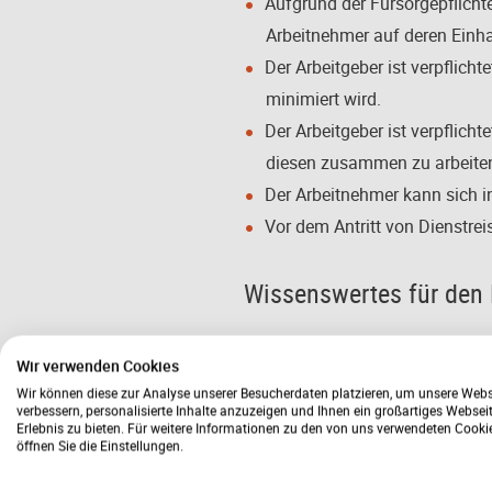
Aufgrund der Fürsorgepflicht
Arbeitnehmer auf deren Einh
Der Arbeitgeber ist verpflich
minimiert wird.
Der Arbeitgeber ist verpflich
diesen zusammen zu arbeite
Der Arbeitnehmer kann sich i
Vor dem Antritt von Dienstre
Wissenswertes für den 
Die Corona-Pandemie führt zu e
Wir verwenden Cookies
Ansteckungsrisikos aufgrund be
Wir können diese zur Analyse unserer Besucherdaten platzieren, um unsere Webs
rückgängigen Nachfrage die Prod
verbessern, personalisierte Inhalte anzuzeigen und Ihnen ein großartiges Websei
den eine Vielzahl von Arbeitgeb
Erlebnis zu bieten. Für weitere Informationen zu den von uns verwendeten Cooki
öffnen Sie die Einstellungen.