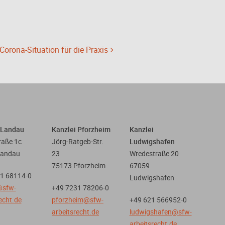
Corona-Situation für die Praxis
 Landau
Kanzlei Pforzheim
Kanzlei
raße 1c
Jörg-Ratgeb-Str.
Ludwigshafen
Landau
23
Wredestraße 20
75173 Pforzheim
67059
1 68114-0
Ludwigshafen
Kundenbewertungen und Erfahrungen zu
@sfw-
+49 7231 78206-0
Steigelmann Fischer Weidner Nagel - Fachanwälte für ...
echt.de
pforzheim@sfw-
+49 621 566952-0
arbeitsrecht.de
ludwigshafen@sfw-
100%
SEHR GUT
arbeitsrecht.de