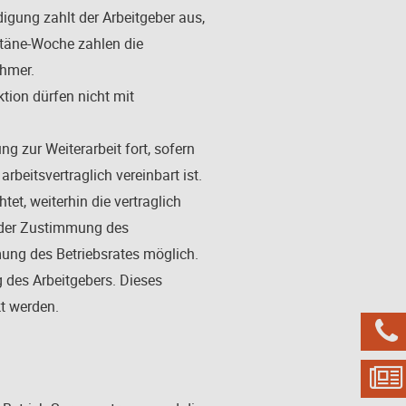
igung zahlt der Arbeitgeber aus,
ntäne-Woche zahlen die
ehmer.
tion dürfen nicht mit
g zur Weiterarbeit fort, sofern
rbeitsvertraglich vereinbart ist.
et, weiterhin die vertraglich
f der Zustimmung des
mung des Betriebsrates möglich.
g des Arbeitgebers. Dieses
t werden.

