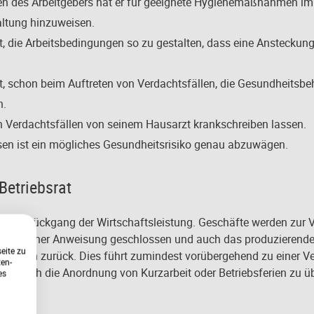
en des Arbeitgebers hat er für geeignete Hygienemaßnahmen im 
altung hinzuweisen.
tet, die Arbeitsbedingungen so zu gestalten, dass eine Anstecku
tet, schon beim Auftreten von Verdachtsfällen, die Gesundheitsb
n.
n Verdachtsfällen von seinem Hausarzt krankschreiben lassen.
isen ist ein mögliches Gesundheitsrisiko genau abzuwägen.
Betriebsrat
inem Rückgang der Wirtschaftsleistung. Geschäfte werden zur V
hördlicher Anweisung geschlossen und auch das produzierende
eite zu
uktion zurück. Dies führt zumindest vorübergehend zu einer Ve
ten-
ern durch die Anordnung von Kurzarbeit oder Betriebsferien zu 
es