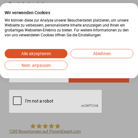
Kanzlei Ludwigshafen
Wredestraße 20
Wir verwenden Cookies
67059 Ludwigshafen
Wir können diese zur Analyse unserer Besucherdaten platzieren, um unsere
Webseite zu verbessern, personalisierte Inhalte anzuzeigen und Ihnen ein
+49 621 566952-0
großartiges Webseiten-Erlebnis zu bieten. Für weitere Informationen zu den
von uns verwendeten Cookies öffnen Sie die Einstellungen.
ludwigshafen@sfw-arbeitsrecht.de
Alle akzeptieren
Ablehnen

SFW Newsletter
Nein, anpassen
Anmelden
1269
Bewertungen auf ProvenExpert.com