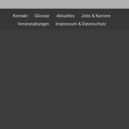
Steigelmann Fischer Weidner Nagel -
Kontakt
Glossar
Aktuelles
Jobs & Karriere
Fachanwälte für Arbeitsrecht PartG mbB
Veranstaltungen
Impressum & Datenschutz