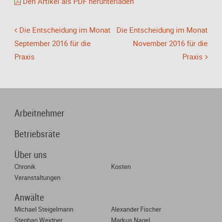
Den Artikel als PDF herunterladen
Die Entscheidung im Monat
Die Entscheidung im Monat
September 2016 für die
November 2016 für die
Praxis
Praxis
Arbeitnehmer
Betriebsräte
Über uns
Chronik
Kosten
Veranstaltungen
Anwälte
Michael Steigelmann
Alexander Fischer
Stephan Weidner
Markus Nagel