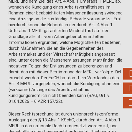
MERL und dem Ziel des Art. 4 Abs. 1 Unterabs. 1 MERL ab,
wonach die Kündigung eines Arbeitsverhältnisses im
Rahmen einer beabsichtigten Massenentlassung zwingend
eine Anzeige an die zuständige Behörde voraussetze. Erst
hierdurch könne die Behörde in der durch Art. 4 Abs. 1
Unterabs. 1 MERL garantierten Mindestfrist auf der
Grundlage aller ihr vom Arbeitgeber übermittelten
Informationen ergründen, welche Möglichkeiten bestehen,
durch Maßnahmen, die an die Gegebenheiten des
Arbeitsmarkts und der Wirtschaftstätigkeit angepasst
sind, unter denen die Massenentlassungen stattfinden, die
negativen Folgen der Entlassungen zu begrenzen und
damit das mit dieser Bestimmung der MERL verfolgte Ziel
erreicht werden. Der EuGH hat damit ein Verständnis des
Art. 4 MERL vorgegeben, wonach die Kündigung ohne eine
(wirksame) Anzeige das Arbeitsverhältnis
kündigungsrechtlich nicht beenden kann (BAG, Urt. v.
01.04.2026 – 6 AZR 157/22).
Dieser Rechtsprechung ist durch unionsrechtskonforme
Auslegung des § 18 Abs. 1 KSchG, durch den Art. 4 Abs. 1
MERL in das nationale Recht umgesetzt worden ist, und
der inhaltlich dem Unionsrecht entspricht, Rechnung zu