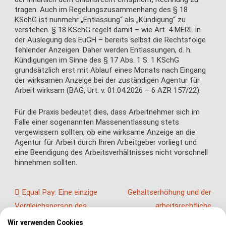
tragen. Auch im Regelungszusammenhang des § 18
KSchG ist nunmehr „Entlassung“ als „Kündigung“ zu
verstehen. § 18 KSchG regelt damit – wie Art. 4 MERL in
der Auslegung des EuGH – bereits selbst die Rechtsfolge
fehlender Anzeigen. Daher werden Entlassungen, d. h.
Kündigungen im Sinne des § 17 Abs. 1 S. 1 KSchG
grundsätzlich erst mit Ablauf eines Monats nach Eingang
der wirksamen Anzeige bei der zuständigen Agentur für
Arbeit wirksam (BAG, Urt. v. 01.04.2026 – 6 AZR 157/22).
Für die Praxis bedeutet dies, dass Arbeitnehmer sich im
Falle einer sogenannten Massenentlassung stets
vergewissern sollten, ob eine wirksame Anzeige an die
Agentur für Arbeit durch Ihren Arbeitgeber vorliegt und
eine Beendigung des Arbeitsverhältnisses nicht vorschnell
hinnehmen sollten.
Equal Pay: Eine einzige
Gehaltserhöhung und der
Vergleichsperson des
arbeitsrechtliche
anderen Geschlechts
Gleichbehandlungsgrundsatz
Wir verwenden Cookies