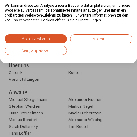
genügt
Wir können diese zur Analyse unserer Besucherdaten platzieren, um unsere
Webseite zu verbessern, personalisierte Inhalte anzuzeigen und Ihnen ein
großartiges Webseiten-Erlebnis zu bieten. Für weitere Informationen zu den
von uns verwendeten Cookies öffnen Sie die Einstellungen.
Arbeitnehmer
Alle akzeptieren
Ablehnen
Nein, anpassen
Betriebsräte
Über uns
Chronik
Kosten
Veranstaltungen
Anwälte
Michael Steigelmann
Alexander Fischer
Stephan Weidner
Markus Nagel
Luise Steigelmann
Maëla Bieberstein
Markus Bondorf
Alexander Wissing
Sarah Dollansky
Tim Beutel
Hans Löffler