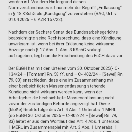
worden ist. Vor dem Hintergrund dieses
Normverständnisses ist nunmehr der Begriff „Entlassung“
in § 18 KSchG als „Kündigung“ zu verstehen (BAG, Urt. v.
01.04.2026 – 6 AZR 157/22).
Nachdem der Sechste Senat des Bundesarbeitsgerichts
beabsichtigte seine Rechtsprechung, dass eine Kündigung
unwirksam ist, wenn bei ihrer Erklärung keine wirksame
Anzeige nach § 17 Abs. 1, Abs. 3 KSchG vorliegt
aufzugeben, liegt nun die Entscheidung des EuGH dazu vor:
Der EuGH hat mit den Urteilen vom 30. Oktober 2025(- C-
134/24 – [Tomann] Rn. 58 ff. und – C- 402/24 – [Sewel] Rn.
79, 83) entschieden, dass eine im Zusammenhang mit
einer beabsichtigten Massenentlassung stehende
Kündigung nicht wirksam werden kann, wenn der
Arbeitgeber die beabsichtigte Massenentlassung nicht
zuvor der zuständigen Behörde angezeigt hat. Diese
(bloße) Rechtsfolge des Art. 4 Abs. 1 Unterabs. 1 MERL
(so EuGH 30. Oktober 2025 – C-402/24 – [Sewel] Rn. 79,
83) leitet er aus dem Wortlaut des Art. 4 Abs. 1 Unterabs.
1 MERL im Zusammenspiel mit Art. 3 Abs. 1 Unterabs. 1