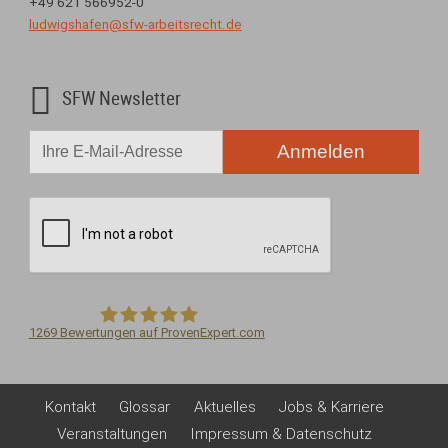
+49 621 566952-0
ludwigshafen@sfw-arbeitsrecht.de

SFW Newsletter
Anmelden
1269
Bewertungen auf ProvenExpert.com
Kundenbewertungen und Erfahrungen zu
Steigelmann Fischer Weidner Nagel - Fachanwälte für ...
Steigelmann Fischer Weidner Nagel -
Kontakt
Glossar
Aktuelles
Jobs & Karriere
SEHR GUT
100%
Fachanwälte für Arbeitsrecht PartG mbB
Veranstaltungen
Impressum & Datenschutz
Empfehlungen auf