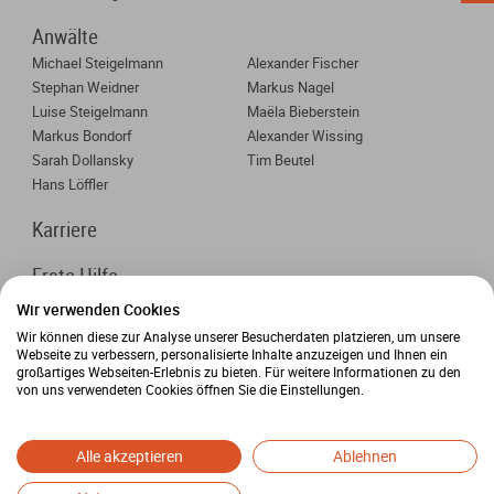
Anwälte
Michael Steigelmann
Alexander Fischer
Stephan Weidner
Markus Nagel
Luise Steigelmann
Maëla Bieberstein
Markus Bondorf
Alexander Wissing
Sarah Dollansky
Tim Beutel
Hans Löffler
Karriere
Erste Hilfe
Wir verwenden Cookies
Wir können diese zur Analyse unserer Besucherdaten platzieren, um unsere
Standorte
Webseite zu verbessern, personalisierte Inhalte anzuzeigen und Ihnen ein
großartiges Webseiten-Erlebnis zu bieten. Für weitere Informationen zu den
Kanzlei Karlsruhe
von uns verwendeten Cookies öffnen Sie die Einstellungen.
Jahnstraße 6
76133 Karlsruhe
Alle akzeptieren
Ablehnen
+49 721 91348-0