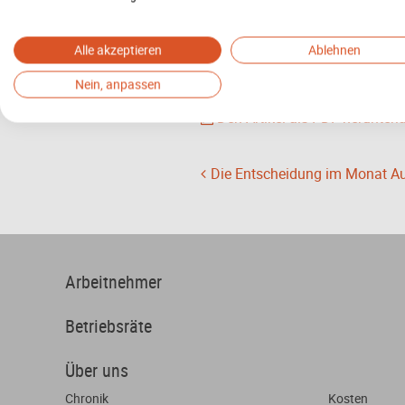
Beschäftigten durch das Arbeitsge
Es gilt daher aufzupassen, will 
Alle akzeptieren
Ablehnen
Bundesarbeitsgericht vom 22.0
Nein, anpassen
Den Artikel als PDF herunterl
Die Entscheidung im Monat Aug
Arbeitnehmer
Betriebsräte
Über uns
Chronik
Kosten