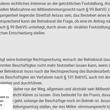
deres rechtliches Interesse an der gerichtlichen Feststellung, ih
sonellen Maßnahme ein Mitbestimmungsrecht nach § 99 BetrVG 
rgangenheit liegender Streitfall Anlass sein, das Bestehen eines 
Entsprechend kann der Betriebsrat die Frage, ob eine im Antrag
 § 99 BetrVG unterliegt, durch einen ab- strakten Feststellung
lichen Entscheidung stellen.
tigt seine bisherige Rechtsprechung, wonach der Betriebsrat d
mmten Beschäftigten nicht mehr feststellen lassen kann, wenn s
er Betriebsrat muss nach der Rechtsprechung des Bundesarbeits
ses Beschäftigten ein Verfahren nach § 101 BetrVG, auch mit d
leiten und durchführen.
riebsrat daher nur der Weg, allgemein und abstrakt sein Mitbes
Arbeitsgericht klären zu lassen. Dies bedeutet für die Praxis, da
eite zu
tsgericht geht, solange der Beschäftige noch im Betrieb ist. Ans
ten-
es
n Feststellungsantrag stellen, der das Mitbe- stimmungsrecht l