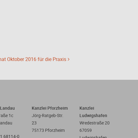
t Oktober 2016 für die Praxis
 Landau
Kanzlei Pforzheim
Kanzlei
raße 1c
Jörg-Ratgeb-Str.
Ludwigshafen
Landau
23
Wredestraße 20
75173 Pforzheim
67059
1 68114-0
Kundenbewertungen und Erfahrungen zu
Ludwigshafen