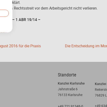
richt klärt.
man den Rechtsstreit vor dem Arbeitsgericht nicht verlieren.
3.2016 – 1 ABR 19/14 –
aden
ust 2016 für die Praxis
Die Entscheidung im Mona
Standorte
Kanzlei Karlsruhe
Kanzlei
Jahnstraße 6
Reiterst
76133 Karlsruhe
76829 
+49 634
+49 721 91348-0