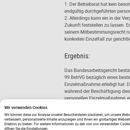
1. Der Betriebsrat hat kein beson
endgültig durchgeführten per
2. Allerdings kann ein in der Ve
Zukunft feststellen zu lassen. 
seinem Mitbestimmungsrecht nach
konkreten Einzelfall zur gericht
Ergebnis:
Das Bundesarbeitsgericht bestä
99 BetrVG bezüglich eines besti
Einzelmaßnahme erledigt hat. D
während der Beschäftigung die
personellen Einzelmaßnahme, ein
Als „ Ausweg“ verbleibt dem Bet
Wir verwenden Cookies
Fällen für die Zukunft vor dem 
Wir können diese zur Analyse unserer Besucherdaten platzieren, um unsere Webs
schnell und zügig vor das Arbei
verbessern, personalisierte Inhalte anzuzeigen und Ihnen ein großartiges Websei
Erlebnis zu bieten. Für weitere Informationen zu den von uns verwendeten Cooki
einen allgemeinen und abstrakte
öffnen Sie die Einstellungen.