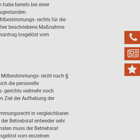
m habe bereits bei einer
zugestanden.
Mitbestimmungs- rechts für die
 näher beschriebene Maßnahme
santrag losgelöst vom



as Mitbestimmungs- recht nach §
ich die personelle
- gerichts vielmehr noch
em Ziel der Aufhebung der
timmungsrecht in vergleichbaren
ss der Betriebsrat entweder sehr
onsten muss der Betriebsrat
osgelöst vom einzelnen