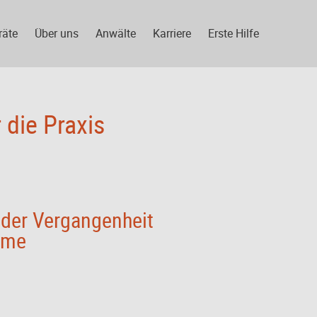
räte
Über uns
Anwälte
Karriere
Erste Hilfe
 die Praxis
n der Vergangenheit
hme