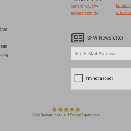
landau
karlsruhe@sfw-
arbeitsr
arbeitsrecht.de
cher

SFW Newsletter
l
tein
ssing
1269
Bewertungen auf ProvenExpert.com
Steigelmann Fischer Weidner Nagel - F