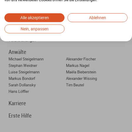
Arbeitnehmer
Betriebsräte
Alle akzeptieren
Ablehnen
Über uns
Nein, anpassen
Chronik
Kosten
Veranstaltungen
Anwälte
Michael Steigelmann
Alexander Fischer
Stephan Weidner
Markus Nagel
Luise Steigelmann
Maëla Bieberstein
Markus Bondorf
Alexander Wissing
Sarah Dollansky
Tim Beutel
Hans Löffler
Karriere
Erste Hilfe