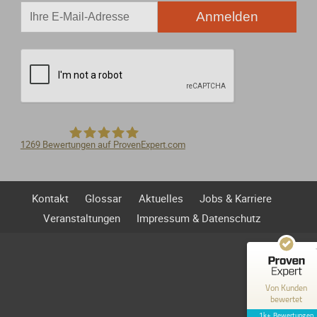
Anmelden
1269
Bewertungen auf ProvenExpert.com
Kundenbewertungen und Erfahrungen zu
Steigelmann Fischer Weidner Nagel - Fachanwälte für ...
Steigelmann Fischer Weidner Nagel -
SEHR GUT
100%
Kontakt
Glossar
Aktuelles
Jobs & Karriere
Fachanwälte für Arbeitsrecht PartG mbB
Empfehlungen auf
Veranstaltungen
Impressum & Datenschutz
ProvenExpert.com
4,86 / 5,00
76
1.193
Bewertungen auf
Bewertungen von 7
Von Kunden
ProvenExpert.com
anderen Quellen
bewertet
1k+ Bewertungen