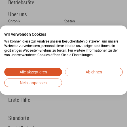
Betriebsräte
Über uns
Chronik
Kosten
Veranstaltungen
Wir verwenden Cookies
Anwälte
Wir können diese zur Analyse unserer Besucherdaten platzieren, um unsere
Michael Steigelmann
Alexander Fischer
Webseite zu verbessern, personalisierte Inhalte anzuzeigen und Ihnen ein
großartiges Webseiten-Erlebnis zu bieten. Für weitere Informationen zu den
Stephan Weidner
Markus Nagel
von uns verwendeten Cookies öffnen Sie die Einstellungen.
Luise Steigelmann
Maëla Bieberstein
Markus Bondorf
Alexander Wissing
Sarah Dollansky
Tim Beutel
Alle akzeptieren
Ablehnen
Hans Löffler
Nein, anpassen
Karriere
Erste Hilfe
Standorte